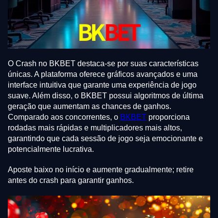
O Crash no BKBET destaca-se por suas características
únicas. A plataforma oferece gráficos avançados e uma
interface intuitiva que garante uma experiência de jogo
suave. Além disso, o BKBET possui algoritmos de última
geração que aumentam as chances de ganhos.
Comparado aos concorrentes, o
BKBET
proporciona
rodadas mais rápidas e multiplicadores mais altos,
garantindo que cada sessão de jogo seja emocionante e
potencialmente lucrativa.
Aposte baixo no início e aumente gradualmente; retire
antes do crash para garantir ganhos.