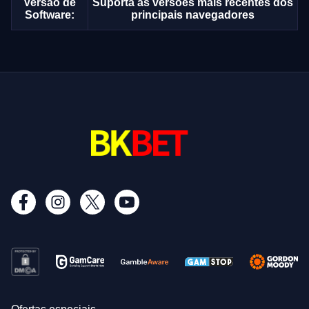
Versão de
Suporta as versões mais recentes dos
Software:
principais navegadores