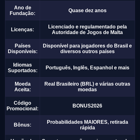
Ano de
Quase dez anos
Fundação:
Licenciado e regulamentado pela
Licenças:
Autoridade de Jogos de Malta
Países
Disponível para jogadores do Brasil e
Disponíveis:
diversos outros países
Idiomas
Português, Inglês, Espanhol e mais
Suportados:
Moeda
Real Brasileiro (BRL) e várias outras
Aceita:
moedas
Código
BONUS2026
Promocional:
Probabilidades MAIORES, retirada
Bônus:
rápida