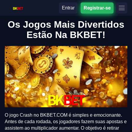
Entrar
Registrar-se
Os Jogos Mais Divertidos
Estão Na BKBET!
O jogo Crash no BKBET.COM é simples e emocionante.
Antes de cada rodada, os jogadores fazem suas apostas e
assistem ao multiplicador aumentar. O objetivo é retirar