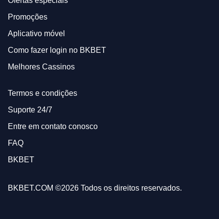
Ofertas especiais
Promoções
Aplicativo móvel
Como fazer login no BKBET
Melhores Cassinos
Termos e condições
Suporte 24/7
Entre em contato conosco
FAQ
BKBET
BKBET.COM ©2026 Todos os direitos reservados.