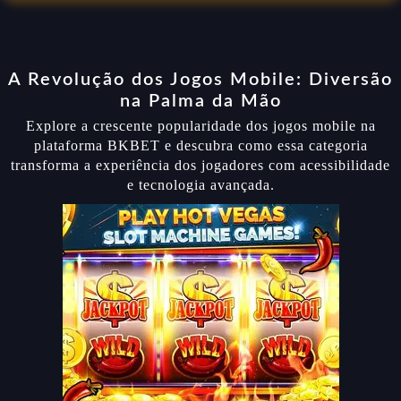
A Revolução dos Jogos Mobile: Diversão
na Palma da Mão
Explore a crescente popularidade dos jogos mobile na
plataforma BKBET e descubra como essa categoria
transforma a experiência dos jogadores com acessibilidade
e tecnologia avançada.