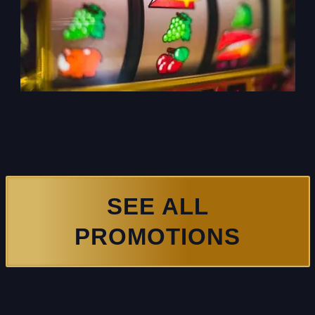
SEE ALL
PROMOTIONS