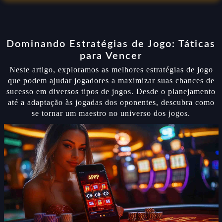
Dominando Estratégias de Jogo: Táticas
para Vencer
Neste artigo, exploramos as melhores estratégias de jogo
que podem ajudar jogadores a maximizar suas chances de
sucesso em diversos tipos de jogos. Desde o planejamento
até a adaptação às jogadas dos oponentes, descubra como
se tornar um maestro no universo dos jogos.