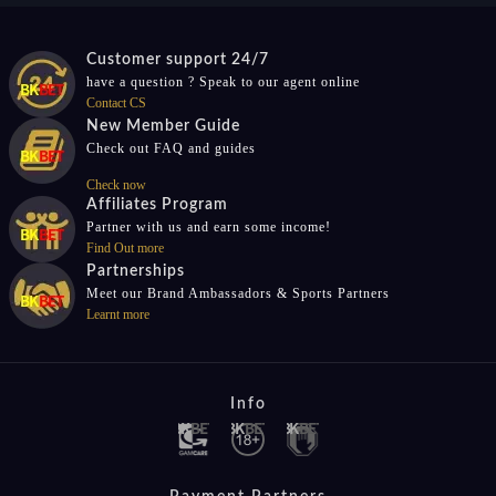
Customer support 24/7
have a question ? Speak to our agent online
Contact CS
New Member Guide
Check out FAQ and guides
Check now
Affiliates Program
Partner with us and earn some income!
Find Out more
Partnerships
Meet our Brand Ambassadors & Sports Partners
Learnt more
Info