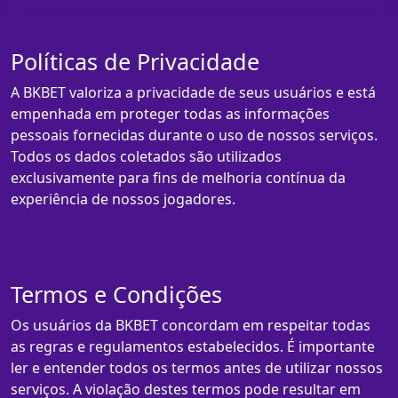
Políticas de Privacidade
A BKBET valoriza a privacidade de seus usuários e está
empenhada em proteger todas as informações
pessoais fornecidas durante o uso de nossos serviços.
Todos os dados coletados são utilizados
exclusivamente para fins de melhoria contínua da
experiência de nossos jogadores.
Termos e Condições
Os usuários da BKBET concordam em respeitar todas
as regras e regulamentos estabelecidos. É importante
ler e entender todos os termos antes de utilizar nossos
serviços. A violação destes termos pode resultar em