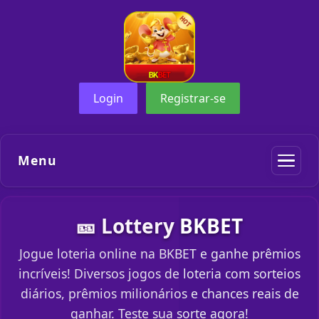
Login
Registrar-se
Menu
🎫 Lottery BKBET
Jogue loteria online na BKBET e ganhe prêmios
incríveis! Diversos jogos de loteria com sorteios
diários, prêmios milionários e chances reais de
ganhar. Teste sua sorte agora!