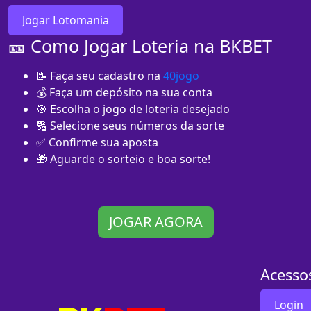
Jogar Lotomania
🎫 Como Jogar Loteria na BKBET
📝 Faça seu cadastro na
40jogo
💰 Faça um depósito na sua conta
🎯 Escolha o jogo de loteria desejado
🔢 Selecione seus números da sorte
✅ Confirme sua aposta
🎁 Aguarde o sorteio e boa sorte!
JOGAR AGORA
Acesso
Login