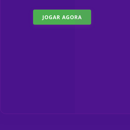
JOGAR AGORA