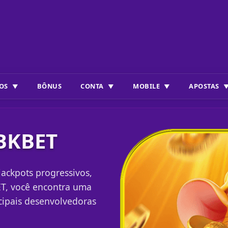
OS
BÔNUS
CONTA
MOBILE
APOSTAS
 BKBET
jackpots progressivos,
BET, você encontra uma
ncipais desenvolvedoras