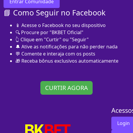
Entrar Comunidade
📘 Como Seguir no Facebook
📱 Acesse o Facebook no seu dispositivo
🔍 Procure por "BKBET Oficial"
👆 Clique em "Curtir" ou "Seguir"
🔔 Ative as notificações para não perder nada
💬 Comente e interaja com os posts
🎁 Receba bônus exclusivos automaticamente
CURTIR AGORA
Acesso
Login