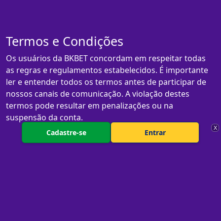
Termos e Condições
Os usuários da BKBET concordam em respeitar todas
as regras e regulamentos estabelecidos. É importante
ler e entender todos os termos antes de participar de
nossos canais de comunicação. A violação destes
termos pode resultar em penalizações ou na
suspensão da conta.
X
Cadastre-se
Entrar