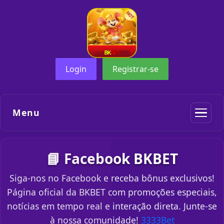
Login
Registrar-se
Menu
📘 Facebook BKBET
Siga-nos no Facebook e receba bônus exclusivos!
Página oficial da BKBET com promoções especiais,
notícias em tempo real e interação direta. Junte-se
à nossa comunidade!
3333Bet