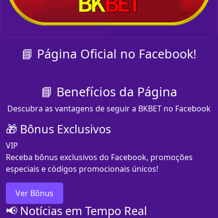
📘 Página Oficial no Facebook!
📘 Benefícios da Página
Descubra as vantagens de seguir a BKBET no Facebook
🎁 Bônus Exclusivos
VIP
Receba bônus exclusivos do Facebook, promoções
especiais e códigos promocionais únicos!
Ver Bônus
📢 Notícias em Tempo Real