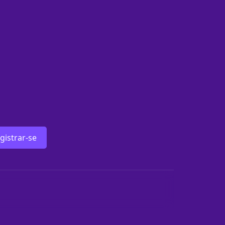
gistrar-se