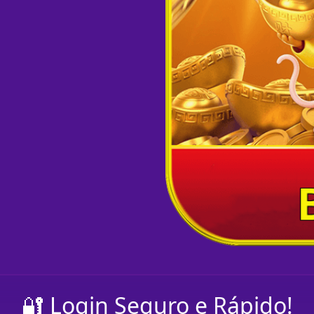
🔐 Login Seguro e Rápido!