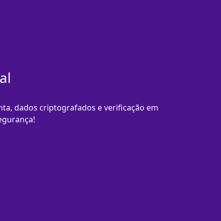
al
ta, dados criptografados e verificação em
egurança!