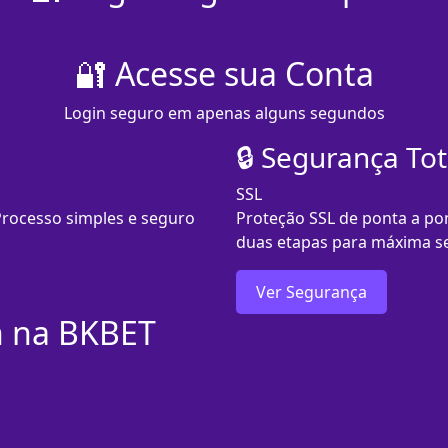
🔐 Acesse sua Conta
Login seguro em apenas alguns segundos
🔒 Segurança Tot
SSL
rocesso simples e seguro
Proteção SSL de ponta a pon
duas etapas para máxima s
Ver Segurança
n na BKBET