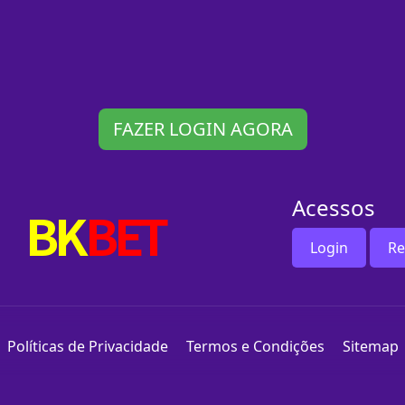
FAZER LOGIN AGORA
Acessos
Login
Re
Políticas de Privacidade
Termos e Condições
Sitemap