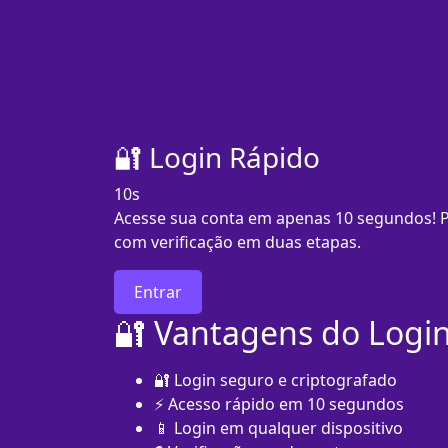
🔐 Login Rápido
10s
Acesse sua conta em apenas 10 segundos! P
com verificação em duas etapas.
Entrar
🔐 Vantagens do Logi
🔐 Login seguro e criptografado
⚡ Acesso rápido em 10 segundos
📱 Login em qualquer dispositivo