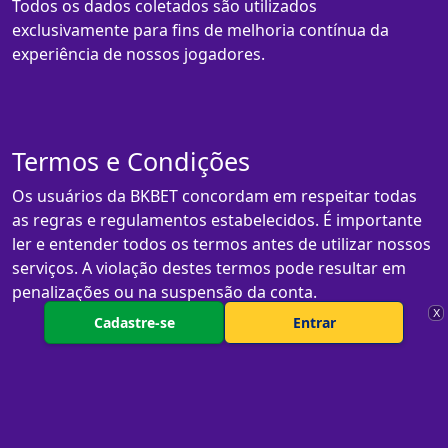
Todos os dados coletados são utilizados
exclusivamente para fins de melhoria contínua da
experiência de nossos jogadores.
Termos e Condições
Os usuários da BKBET concordam em respeitar todas
as regras e regulamentos estabelecidos. É importante
ler e entender todos os termos antes de utilizar nossos
serviços. A violação destes termos pode resultar em
penalizações ou na suspensão da conta.
X
Cadastre-se
Entrar