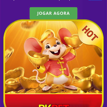
JOGAR AGORA