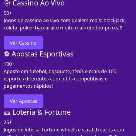
🎯 Cassino Ao Vivo
50+
Jogos de cassino ao vivo com dealers reais: blackjack,
roleta, poker, baccarat e muito mais em tempo real!
Ver Cassino
⚽ Apostas Esportivas
100+
Aposte em futebol, basquete, tênis e mais de 100
esportes diferentes com odds competitivas e
pagamentos rápidos!
Ver Apostas
🎫 Loteria & Fortune
25+
Jogos de loteria, fortune wheels e scratch cards com